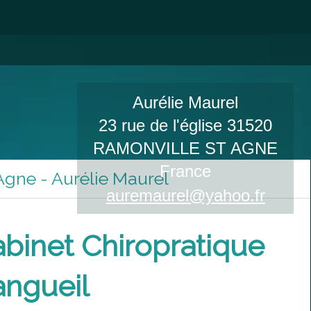
Aurélie Maurel
23 rue de l'église
31520
RAMONVILLE ST AGNE
France
Agne - Aurélie Maurel
auremaurel@yahoo.fr
abinet Chiropratique
angueil