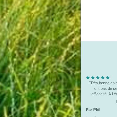
"Très bonne chir
ont pas de secret pour elle.G
efficacité. A l
conseiller sans mo
15
Par Phil