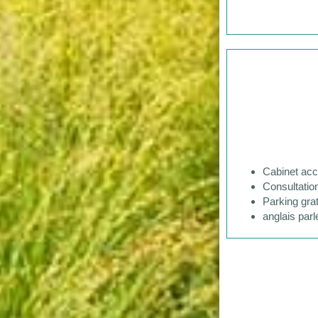
Cabinet acc
Consultatio
Parking grat
anglais parl