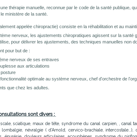
 une thérapie manuelle, reconnue par le code de la santé publique, qui 
le ministère de la santé.
lement appelée chiropractie) consiste en la réhabilitation et au maintie
stème nerveux, les ajustements chiropratiques agissent sur la santé g
tilise, pour délivrer les ajustements, des techniques manuelles non d
t pour but de :
stème nerveux de ses entraves
ouplesse aux articulations
a posture
fonctionnalité optimale au système nerveux, chef d'orchestre de l'o
nts que chez les adultes.
nsultations sont divers :
scale, sciatique, maux de tête, syndrome du canal carpien, , canal tarsi
 lombalgie, névralgie ( d'Arnold, cervico-brachiale, intercostale...),
is, énurésie, douleurs articulaires, acouphènes, syndrome du pirifo