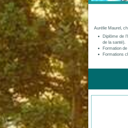
Aurélie Maurel, ch
Diplôme de l'
de la santé).
Formation de
Formations ch