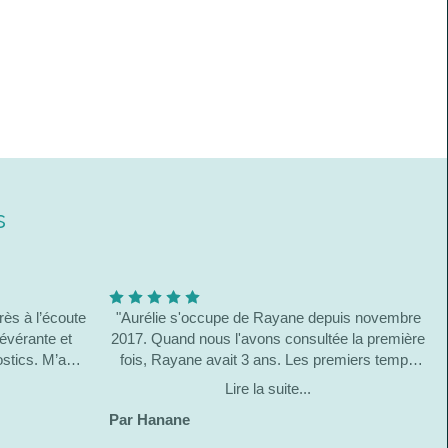
s
rès à l’écoute
"Aurélie s'occupe de Rayane depuis novembre
sévérante et
2017. Quand nous l'avons consultée la première
stics. M’a
fois, Rayane avait 3 ans. Les premiers temps
 personne n'
Rayane a eu 1 séance par semaine. Plus tard
Lire la suite...
ucoup plus à
lorsqu'on a vu que ces séances lui faisaient du
Par Hanane
rencontre et
bien , nous sommes passés à deux séances par
tions données
semaine. A 3 ans Rayane était encore petit et