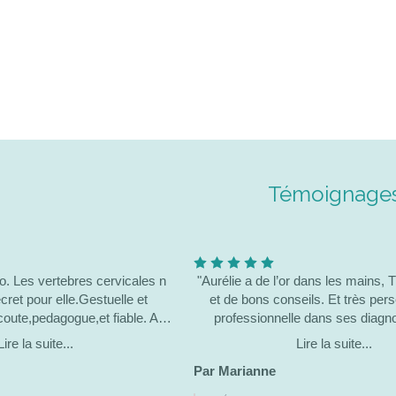
Témoignage
o. Les vertebres cervicales n
"Aurélie a de l’or dans les mains, T
estuelle et
et de bons conseils. Et très per
 écoute,pedagogue,et fiable. A
professionnelle dans ses diagno
deration. Suivi par elle depuis
soulagée de grandes douleurs que
Lire la suite...
Lire la suite...
 ans au moins."
arrivait à maîtriser. J’ai été bea
Par Marianne
l’écoute de mon corps depuis sa 
met en place le maximum d’indica