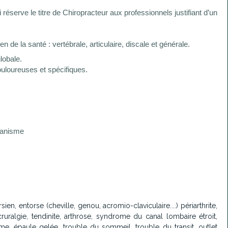
réserve le titre de Chiropracteur aux professionnels justifiant d’un
n de la santé : vertébrale, articulaire, discale et générale.
lobale.
ouloureuses et spécifiques.
rganisme
en, entorse (cheville, genou, acromio-claviculaire....) périarthrite,
 cruralgie, tendinite, arthrose, syndrome du canal lombaire étroit,
rme, épaule gelée, trouble du sommeil, trouble du transit, outlet