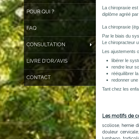
La chiropraxie est
POUR QUI ?
diplôme agréé par 
La chiropraxie (éga
FAQ
Par le biais du sy
Le chiropracteur u
CONSULTATION
Les ajustements on
libérer le sy
LIVRE D'OR/AVIS
rendre leur s
rééquilibrer l
CONTACT
redonner une 
Tant chez les enfa
Les motifs de co
scoliose, hernie di
douleur cervicale,
lumbago, torticol