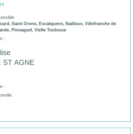
et
cessible
ard, Saint Orens, Escalquens, Nailloux, Villefranche de
arde, Pinsaguel, Vielle Toulouse
t :
lise
 ST AGNE
n
:
onville