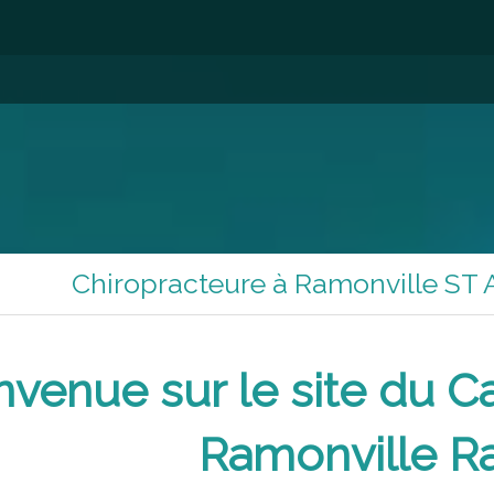
Chiropracteure à Ramonville ST 
nvenue sur le site du C
Ramonville R