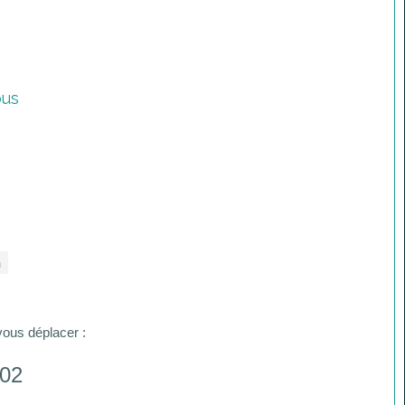
ous
h
vous déplacer :
 02